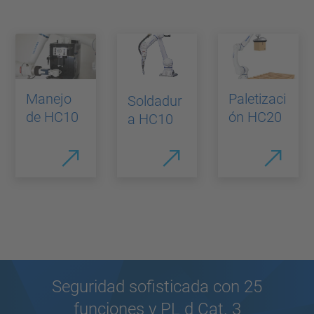
Manejo
Paletizaci
Soldadur
de HC10
ón HC20
a HC10
¡Aprenda a programar robots en línea ahora!
Seguridad sofisticada con 25
funciones y PL d Cat. 3