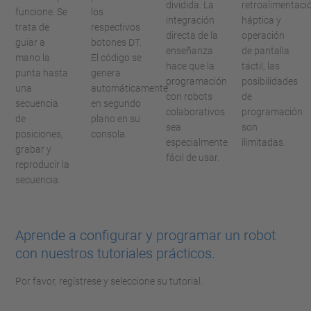
dividida. La
retroalimentaci
funcione. Se
los
integración
háptica y
trata de
respectivos
directa de la
operación
guiar a
botones DT.
enseñanza
de pantalla
mano la
El código se
hace que la
táctil, las
punta hasta
genera
programación
posibilidades
una
automáticamente
con robots
de
secuencia
en segundo
colaborativos
programación
de
plano en su
sea
son
posiciones,
consola.
especialmente
ilimitadas.
grabar y
fácil de usar.
reproducir la
secuencia.
Aprende a configurar y programar un robot
con nuestros tutoriales prácticos.
Por favor, regístrese y seleccione su tutorial.