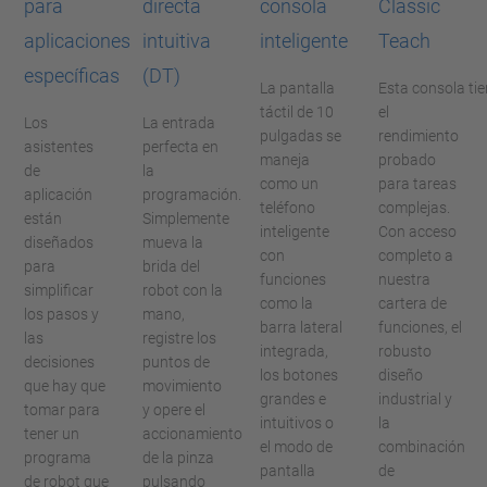
para
directa
consola
Classic
aplicaciones
intuitiva
inteligente
Teach
específicas
(DT)
La pantalla
Esta consola tie
táctil de 10
el
Los
La entrada
pulgadas se
rendimiento
asistentes
perfecta en
maneja
probado
de
la
como un
para tareas
aplicación
programación.
teléfono
complejas.
están
Simplemente
inteligente
Con acceso
diseñados
mueva la
con
completo a
para
brida del
funciones
nuestra
simplificar
robot con la
como la
cartera de
los pasos y
mano,
barra lateral
funciones, el
las
registre los
integrada,
robusto
decisiones
puntos de
los botones
diseño
que hay que
movimiento
grandes e
industrial y
tomar para
y opere el
intuitivos o
la
tener un
accionamiento
el modo de
combinación
programa
de la pinza
pantalla
de
de robot que
pulsando