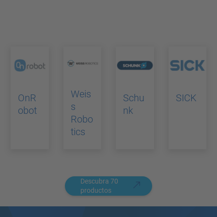
Weis
OnR
Schu
SICK
s
obot
nk
Robo
tics
Descubra 70
productos