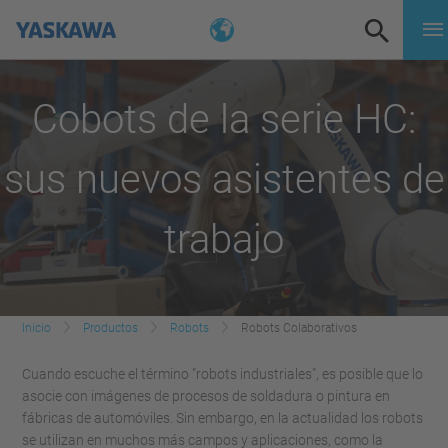
Cobots de la serie HC:
sus nuevos asistentes de
trabajo
Inicio
Productos
Robots
Robots Colaborativos
Cuando escuche el término "robots industriales", es posible que lo
asocie con imágenes de procesos de soldadura o pintura en
fábricas de automóviles. Sin embargo, en la actualidad los robots
se utilizan en muchos más campos y aplicaciones, como la