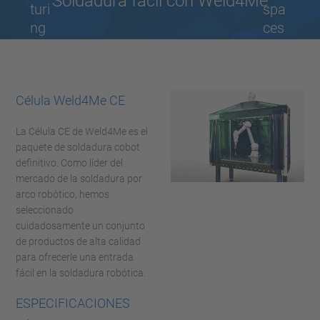
Soldadura fácil con Weld4Me
turi
spa
ng
ces
a
|
Yas
Nv
ka
eni
Célula Weld4Me CE
wa
a
MO
La Célula CE de Weld4Me es el
TO
paquete de soldadura cobot
MA
definitivo. Como líder del
N
mercado de la soldadura por
HC
arco robótico, hemos
seleccionado
10
cuidadosamente un conjunto
de productos de alta calidad
para ofrecerle una entrada
fácil en la soldadura robótica.
ESPECIFICACIONES