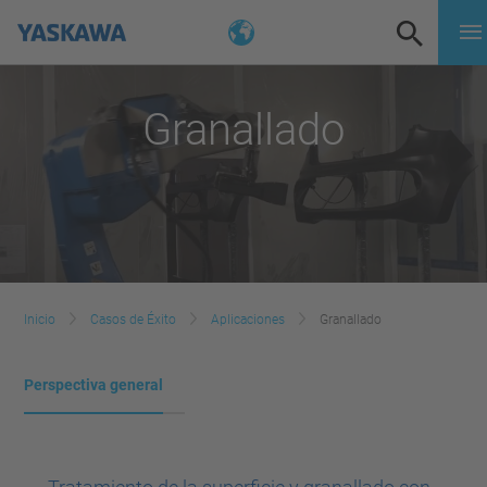
Granallado
Inicio
Casos de Éxito
Aplicaciones
Granallado
Perspectiva general