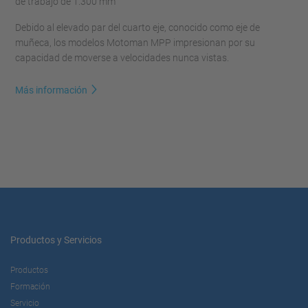
de trabajo de 1.300 mm
Debido al elevado par del cuarto eje, conocido como eje de
muñeca, los modelos Motoman MPP impresionan por su
capacidad de moverse a velocidades nunca vistas.
Más información
Productos y Servicios
Productos
Formación
Servicio