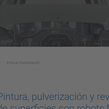
Pintura | Pulverización
Pintura, pulverización y r
de superficies con robot