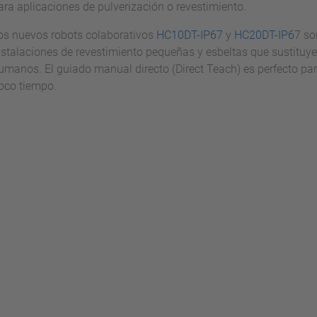
ara aplicaciones de pulverización o revestimiento.
os nuevos robots colaborativos
HC10DT-IP67
y
HC20DT-IP6
7 so
nstalaciones de revestimiento pequeñas y esbeltas que sustituye
umanos. El guiado manual directo (Direct Teach) es perfecto par
oco tiempo.