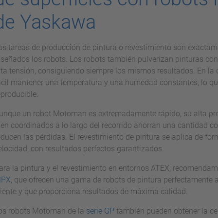
de Yaskawa
as tareas de producción de pintura o revestimiento son exactam
iseñados los robots. Los robots también pulverizan pinturas con
lta tensión, consiguiendo siempre los mismos resultados. En la
ácil mantener una temperatura y una humedad constantes, lo qu
eproducible.
unque un robot Motoman es extremadamente rápido, su alta pr
ien coordinados a lo largo del recorrido ahorran una cantidad c
educen las pérdidas. El revestimiento de pintura se aplica de f
elocidad, con resultados perfectos garantizados.
ara la pintura y el revestimiento en entornos ATEX, recomendam
PX
, que ofrecen una gama de robots de pintura perfectamente a
liente y que proporciona resultados de máxima calidad.
os robots Motoman de la
serie GP
también pueden obtener la cert