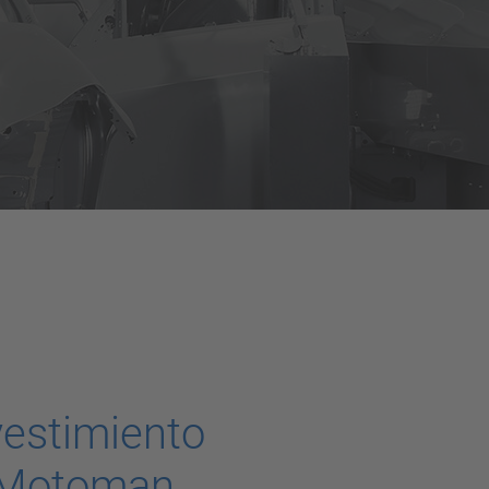
evestimiento
s Motoman