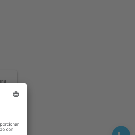
ara
.
ustar
atos
 los
ídeo.