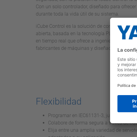
Con un solo controlador, diseñado para ofrece
durante toda la vida útil de su sistema.
iCube Control es la solución de control de má
abierta, basada en la tecnología PLCnext que s
en tiempo real que ofrece a ingenieros, desarro
fabricantes de máquinas y diseñadores un contr
Flexibilidad
Programar en IEC61131-3, junto con lengu
Colabore de forma segura a través de equ
Elija entre una amplia variedad de serv