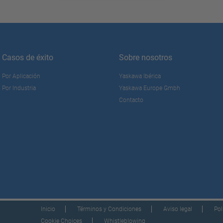
Casos de éxito
Sobre nosotros
Por Aplicación
Yaskawa Ibérica
Por Industria
Yaskawa Europe Gmbh
Contacto
Inicio
Términos y Condiciones
Aviso legal
Pol
Cookie Choices
Whistleblowing