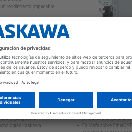
r un rendimiento impecable
quinas de automatización
e ejecuta en un sistema Linux
lladores de aplicaciones,
ol total sobre sus sistemas.
Certeza
ajes de alto nivel
Diseñado para garantiza
ipos y geografías
producto a largo plazo
otecnologías Yaskawa
FailSafe sobre EtherCAT