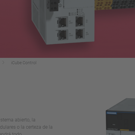
iCube Control
istema abierto, la
ulares o la certeza de la
endrá todo.