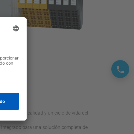
r la máxima calidad y un ciclo de vida del
 integrado para una solución completa de