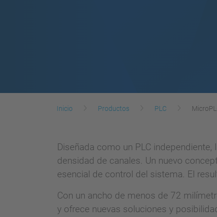
Inicio
Productos
PLC
MicroP
Diseñada como un PLC independiente, 
densidad de canales. Un nuevo concepto
esencial de control del sistema. El res
Con un ancho de menos de 72 milímetr
y ofrece nuevas soluciones y posibilida