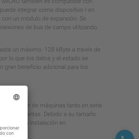
l MICRO también es compatible con
uede integrar como dispositivo I en
I con un módulo de expansión. Se
onexiones de bus de campo utilizando
hasta un máximo. 128 kByte a través de
or lo que los datos y el estado se
n gran beneficio adicional para los
construcción de máquinas tanto en serie
ucción de plantas. Debido a su tamaño
icios y la instalación en