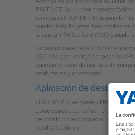
Además de los protocolos estándar de
PROFINET. Se pueden conectar fácilmen
topologías PROFINET. El usuario tambi
pueden habilitar otras funcionalidade
la tarjeta VIPA Set Card (VSC) ganadora
La versión base del MICRO tiene una m
VSC. Una gran ventaja de todas las CPU
guardan en caso de una falla de energía.
productores y operadores.
Aplicación de destino
El MICRO PLC se puede utilizar como mi
como especiales, así como en el contro
de construcción compacto, también es p
subdistribuidores.