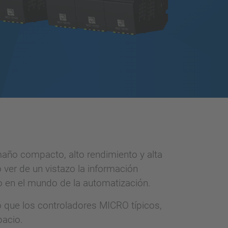
ño compacto, alto rendimiento y alta
 ver de un vistazo la información
co en el mundo de la automatización.
que los controladores MICRO típicos,
pacio.