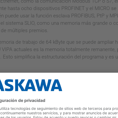
 Ethernet, como la comunicación Modbus TCP o S7, e
te hasta ocho dispositivos PROFINET y el MICRO se p
én puede usar la función esclava PROFIBUS, PtP y MP
s del sistema SLIO, como una memoria más grande o c
 de múltiples premios.
emoria de trabajo de 64 kByte que se puede ampliar 
 VIPA actuales es la memoria totalmente remanente, p
 Esto simplifica la estructuración del programa y es u
crocontrolador pequeño o de alto rendimiento en la 
l central o descentralizado en el campo de la constr
erfectamente adecuado para la automatización de edif