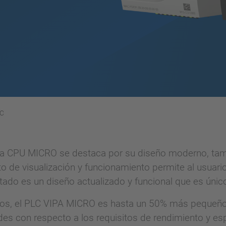
LC
la CPU MICRO se destaca por su diseño moderno, tama
 de visualización y funcionamiento permite al usuario
ultado es un diseño actualizado y funcional que es úni
os, el PLC VIPA MICRO es hasta un 50% más pequeño 
des con respecto a los requisitos de rendimiento y es