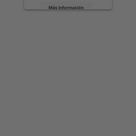
Más información
Aceptar
powered by
Usercentrics Consent
Management Platform