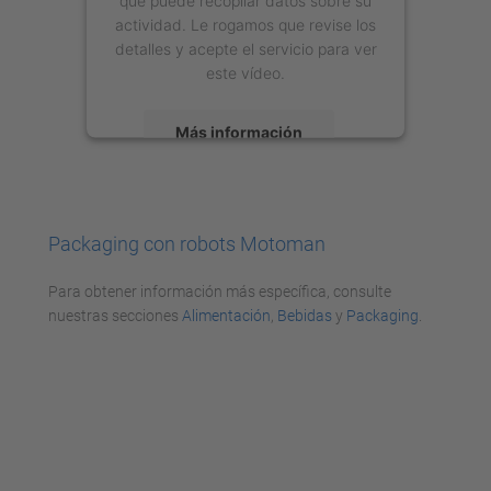
que puede recopilar datos sobre su
actividad. Le rogamos que revise los
detalles y acepte el servicio para ver
este vídeo.
Más información
Aceptar
powered by
Usercentrics Consent
Packaging con robots Motoman
Management Platform
Para obtener información más específica, consulte
nuestras secciones
Alimentación
,
Bebidas
y
Packaging
.