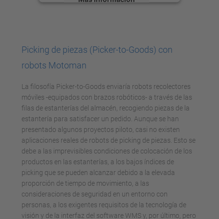
Aceptar
powered by
Usercentrics Consent
Picking de piezas (Picker-to-Goods) con
Management Platform
robots Motoman
La filosofía Picker-to-Goods enviaría robots recolectores
móviles -equipados con brazos robóticos- a través de las
filas de estanterías del almacén, recogiendo piezas de la
estantería para satisfacer un pedido. Aunque se han
presentado algunos proyectos piloto, casi no existen
aplicaciones reales de robots de picking de piezas. Esto se
debe a las imprevisibles condiciones de colocación de los
productos en las estanterías, a los bajos índices de
picking que se pueden alcanzar debido a la elevada
proporción de tiempo de movimiento, a las
consideraciones de seguridad en un entorno con
personas, a los exigentes requisitos de la tecnología de
visión y de la interfaz del software WMS y, por último, pero