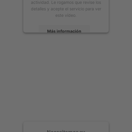
actividad. Le rogamos que revise los
detalles y acepte el servicio para ver
este vídeo.
Más información
Aceptar
powered by
Usercentrics Consent
Management Platform
Necesitamos su