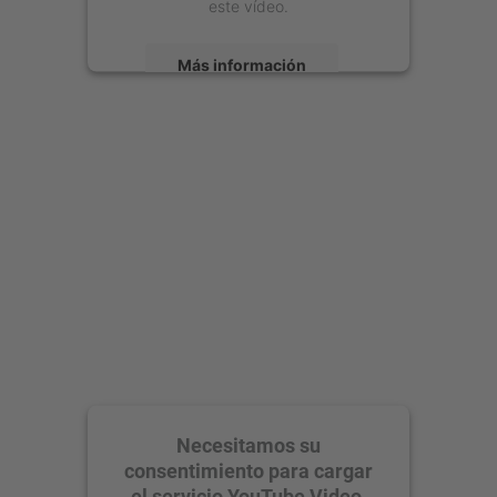
este vídeo.
Más información
Aceptar
powered by
Usercentrics Consent
Management Platform
Necesitamos su
consentimiento para cargar
el servicio YouTube Video.