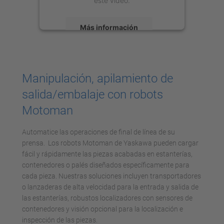
este vídeo.
Más información
Aceptar
powered by
Usercentrics Consent
Manipulación, apilamiento de
Management Platform
salida/embalaje con robots
Motoman
Automatice las operaciones de final de línea de su
prensa. Los robots Motoman de Yaskawa pueden cargar
fácil y rápidamente las piezas acabadas en estanterías,
contenedores o palés diseñados específicamente para
cada pieza. Nuestras soluciones incluyen transportadores
o lanzaderas de alta velocidad para la entrada y salida de
las estanterías, robustos localizadores con sensores de
contenedores y visión opcional para la localización e
inspección de las piezas.