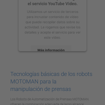
el servicio YouTube Video.
Utilizamos un servicio de terceros
para incrustar contenido de vídeo
que puede recopilar datos sobre su
actividad. Le rogamos que revise los
detalles y acepte el servicio para ver
este vídeo.
Más información
Aceptar
powered by
Usercentrics Consent
Tecnologías básicas de los robots
Management Platform
MOTOMAN para la
manipulación de prensas
Los Robots de Automatización de Prensas MOTOMAN
ofrecen la combinación adecuada de largo alcance,