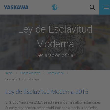
Ley de Esclavitud
Moderna
Declaración oficial
Inicio
Sobre Yaskawa
Compliance
Ley de Esclavitud Moderna
Ley de Esclavitud Moderna 2015
El Grupo Yaskawa EMEA se adhiere a los más altos estándares
éticos y reconoce su responsabilidad social hacia la sociedad.