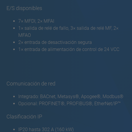
E/S disponibles
7× MFDI, 2× MFAI
1× salida de relé de fallo, 3× salida de relé MF, 2×
MFAO
2× entrada de desactivación segura
1× entrada de alimentación de control de 24 VCC
Comunicación de red
Integrado: BACnet, Metasys®, Apogee®, Modbus®
Opcional: PROFINET®, PROFIBUS®, EtherNet/IP™
Clasificación IP
IP20 hasta 302 A (160 kW)