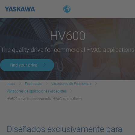
HV600
The quality drive for commercial HVAC applications
Find your drive
Inicio
Productos
Variadores de Frecuencia
Variadores de aplicaciones especiales
HV600 drive for commercial HVAC applications
Diseñados exclusivamente para