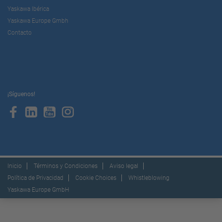
Yaskawa Ibérica
Yaskawa Europe Gmbh
Contacto
¡Síguenos!
Inicio
Términos y Condiciones
Aviso legal
Política de Privacidad
Cookie Choices
Whistleblowing
Yaskawa Europe GmbH