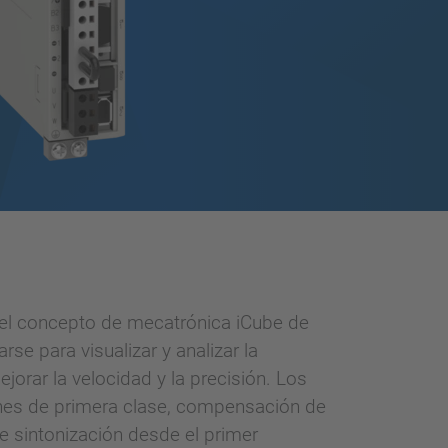
el concepto de mecatrónica iCube de
se para visualizar y analizar la
rar la velocidad y la precisión. Los
ones de primera clase, compensación de
e sintonización desde el primer