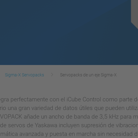
Sigma-X Servopacks
Servopacks de un eje Sigma-X
ra perfectamente con el iCube Control como parte d
io una gran variedad de datos útiles que pueden utilizar
VOPACK añade un ancho de banda de 3,5 kHz para mejo
 de servos de Yaskawa incluyen supresión de vibraci
utomática avanzada y puesta en marcha sin necesidad d