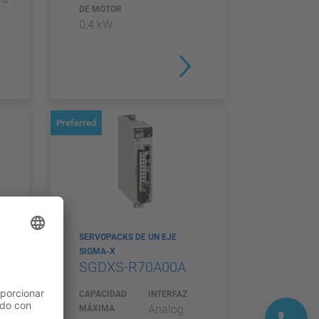
DE MOTOR
0,4 kW
Preferred
SERVOPACKS DE UN EJE
SIGMA-X
SGDXS-R70A00A
CAPACIDAD
INTERFAZ
Analog
MÁXIMA