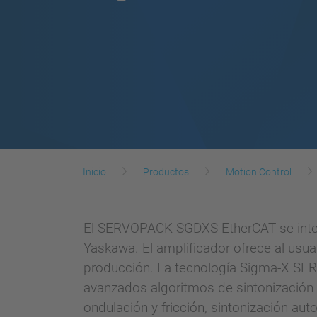
Inicio
Productos
Motion Control
El SERVOPACK SGDXS EtherCAT se integ
Yaskawa. El amplificador ofrece al usuar
producción. La tecnología Sigma-X SER
avanzados algoritmos de sintonización
ondulación y fricción, sintonización a