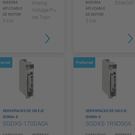
Analog
EtherCAT
MÁXIMA
MÁXIMA
APLICABLE
APLICABLE
Voltage/Pu
DE MOTOR
DE MOTOR
lse Train
3 kW
3 kW
ferred
Preferred
SERVOPACKS DE UN EJE
SERVOPACKS DE UN EJE
SIGMA-X
SIGMA-X
SGDXS-170DA0A
SGDXS-1R9D00A