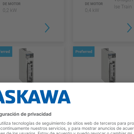
DE MOTOR
DE MOTOR
lse Train
0,2 kW
0,4 kW
ferred
Preferred
SERVOPACKS DE UN EJE
SERVOPACKS DE UN EJE
SIGMA-X
SIGMA-X
SGDXS-5R5A00A
SGDXS-5R5AA0A
CAPACIDAD
INTERFAZ
CAPACIDAD
INTERFAZ
Analog
EtherCAT
MÁXIMA
MÁXIMA