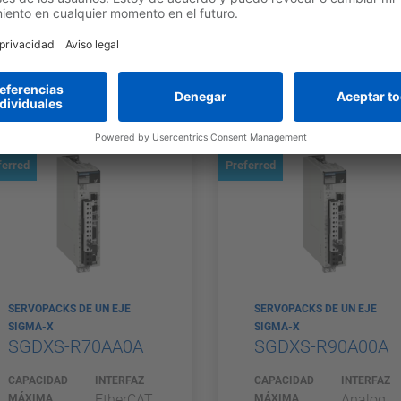
APLICABLE
APLICABLE
Voltage/Pu
DE MOTOR
DE MOTOR
lse Train
0,75 kW
0,75 kW
ferred
Preferred
SERVOPACKS DE UN EJE
SERVOPACKS DE UN EJE
SIGMA-X
SIGMA-X
SGDXS-R70AA0A
SGDXS-R90A00A
CAPACIDAD
INTERFAZ
CAPACIDAD
INTERFAZ
EtherCAT
Analog
MÁXIMA
MÁXIMA