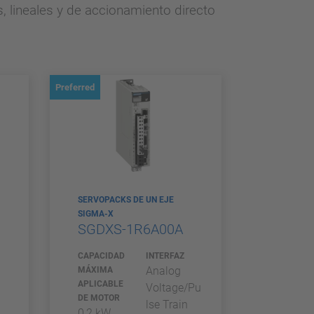
lineales y de accionamiento directo
Preferred
SERVOPACKS DE UN EJE
SIGMA-X
SGDXS-1R6A00A
CAPACIDAD
INTERFAZ
Analog
MÁXIMA
APLICABLE
Voltage/Pu
DE MOTOR
lse Train
0,2 kW