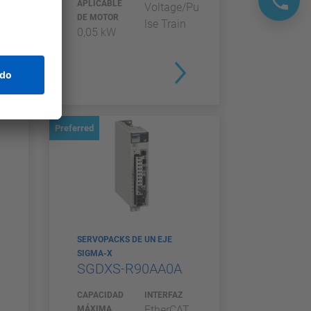
APLICABLE
Voltage/Pu
DE MOTOR
lse Train
0,05 kW
Preferred
SERVOPACKS DE UN EJE
SIGMA-X
SGDXS-R90AA0A
CAPACIDAD
INTERFAZ
EtherCAT
MÁXIMA