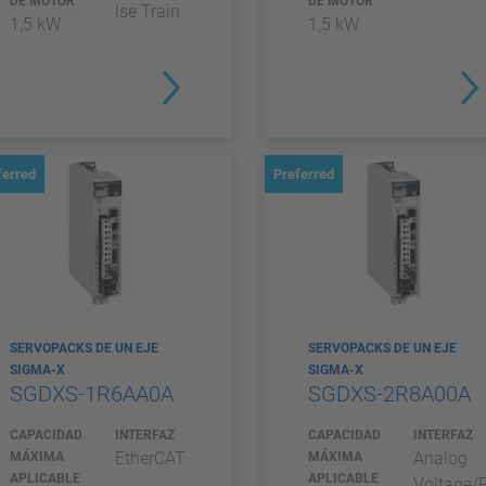
DE MOTOR
DE MOTOR
lse Train
1,5 kW
1,5 kW
ferred
Preferred
SERVOPACKS DE UN EJE
SERVOPACKS DE UN EJE
SIGMA-X
SIGMA-X
SGDXS-1R6AA0A
SGDXS-2R8A00A
CAPACIDAD
INTERFAZ
CAPACIDAD
INTERFAZ
EtherCAT
Analog
MÁXIMA
MÁXIMA
APLICABLE
APLICABLE
Voltage/