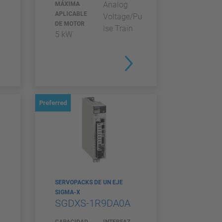
Analog
MÁXIMA
APLICABLE
Voltage/Pu
DE MOTOR
lse Train
5 kW
Preferred
SERVOPACKS DE UN EJE
SIGMA-X
SGDXS-1R9DA0A