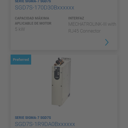
SERIE SIGMA-7 SGD7S
SGD7S-170D30Bxxxxxx
CAPACIDAD MÁXIMA
INTERFAZ
APLICABLE DE MOTOR
MECHATROLINK-III with
5 kW
RJ45 Connector
Preferred
SERIE SIGMA-7 SGD7S
SGD7S-1R9DA0Bxxxxxx