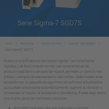
Serie Sigma-7 SGD7S
Inicio
Productos
Motion Control
Sigma-7 Servopacks
Serie Sigma-7 SGD7S
Nuestros amplificadores Servopack Sigma-7 son totalmente
digitales y de fácil conexión en red. Las características de
productividad dentro de cada Servopack permiten un control más
preciso y tiempos de asentamiento más cortos. Cada modelo está
equipado con un paquete de algoritmos de software actualizados
que pueden sintonizarse automáticamente, suprimir la vibración y
compensar la fricción, la ondulación y los efectos. Puede elegir entre
una amplia gama de interfaces y opciones.
Amplificadores de eje simple y doble