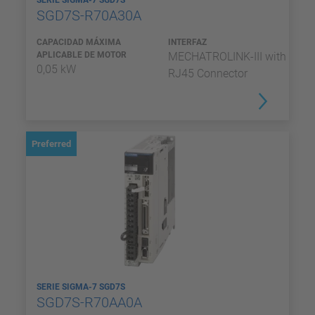
SERIE SIGMA-7 SGD7S
SGD7S-R70A30A
CAPACIDAD MÁXIMA
INTERFAZ
APLICABLE DE MOTOR
MECHATROLINK-III with
0,05 kW
RJ45 Connector
Preferred
SERIE SIGMA-7 SGD7S
SGD7S-R70AA0A