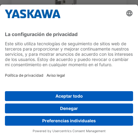
SERIE SIGMA-7 SGD7S
SGD7S-2R8AC0A
CAPACIDAD MÁXIMA
INTERFAZ
APLICABLE DE MOTOR
PROFINET
0,4 kW
Preferred