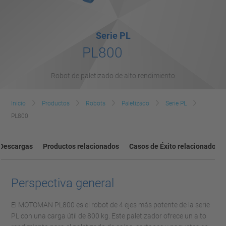
Serie PL
PL800
Robot de paletizado de alto rendimiento
Inicio
Productos
Robots
Paletizado
Serie PL
PL800
Descargas
Productos relacionados
Casos de Éxito relacionados
Perspectiva general
El MOTOMAN PL800 es el robot de 4 ejes más potente de la serie
PL con una carga útil de 800 kg. Este paletizador ofrece un alto