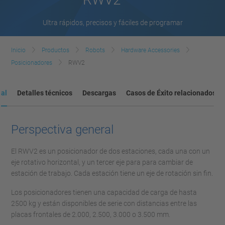
Ultra rápidos, precisos y fáciles de programar
Inicio
Productos
Robots
Hardware Accessories
Posicionadores
RWV2
ral
Detalles técnicos
Descargas
Casos de Éxito relacionados
Perspectiva general
El RWV2 es un posicionador de dos estaciones, cada una con un
eje rotativo horizontal, y un tercer eje para para cambiar de
estación de trabajo. Cada estación tiene un eje de rotación sin fin.
Los posicionadores tienen una capacidad de carga de hasta
2500 kg y están disponibles de serie con distancias entre las
placas frontales de 2.000, 2.500, 3.000 o 3.500 mm.