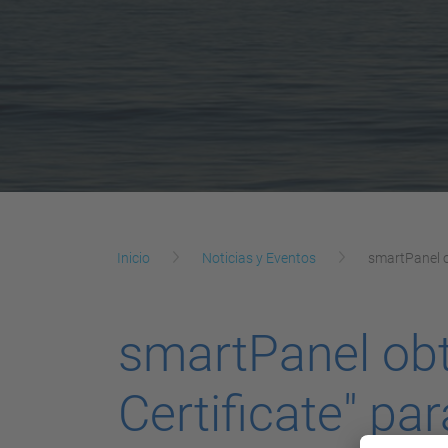
Inicio
Noticias y Eventos
smartPanel ob
smartPanel obti
Certificate" pa