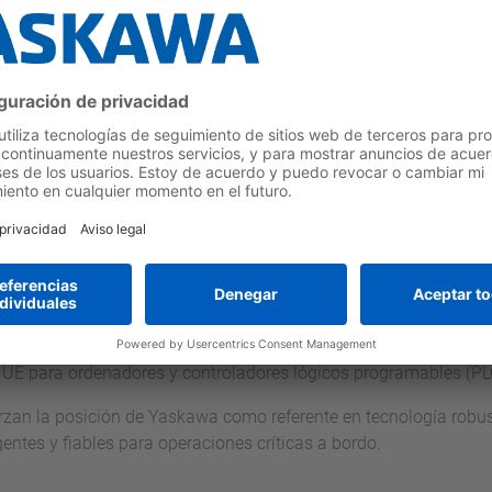
marítimas clave para sus paneles HMI
mportantes certificaciones para su familia de paneles HMI sma
 exigentes. Tanto el certificado de aprobación de tipo de DNV
tivos cumplen con los estándares técnicos requeridos para siste
me a las directrices de DNV, verificando el cumplimiento de:
 DNV para buques, unidades offshore y embarcaciones de alta vel
econocimiento mutuo de la UE para monitores, pantallas de vídeo
a UE para ordenadores y controladores lógicos programables (PL
erzan la posición de Yaskawa como referente en tecnología robus
entes y fiables para operaciones críticas a bordo.