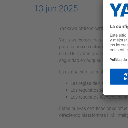
13 jun 2025
Yaskawa obtiene certificaciones 
Yaskawa Europe ha recibido dos i
para su uso en entornos marítimos
de la UE avalan que estos disposi
seguridad en buques clasificados.
La evaluación fue realizada confor
Las reglas de clasificación
Los requisitos técnicos de r
Los requisitos técnicos de l
Estas nuevas certificaciones refu
ofreciendo plataformas HMI intelig