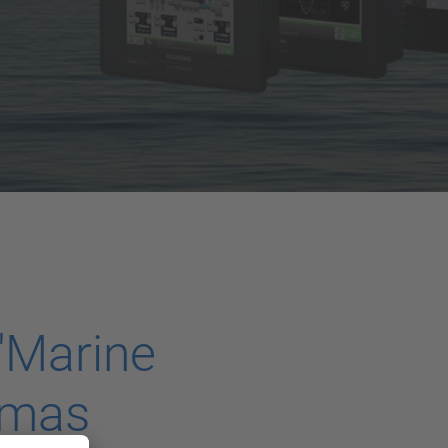
 "Marine
timas