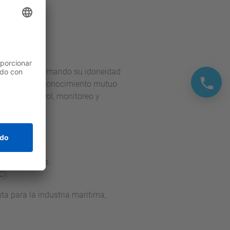
rtPanel, confirmando su idoneidad
 como el de reconocimiento mutuo
mas de control, monitoreo y
ocidad.
 y terminales.
C).
ta para la industria marítima,