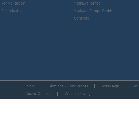
Por Aplicación
Yaskawa Ibérica
Por Industria
Yaskawa Europe Gmbh
Contacto
Inicio
Términos y Condiciones
Aviso legal
Pol
Cookie Choices
Whistleblowing