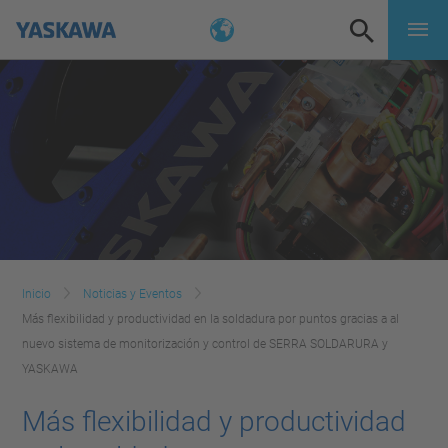
Inicio
Noticias y Eventos
Más flexibilidad y productividad en la soldadura por puntos gracias a al
nuevo sistema de monitorización y control de SERRA SOLDARURA y
YASKAWA
Más flexibilidad y productividad