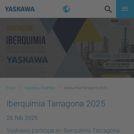
Inicio
Noticias y Eventos
Iberquimia Tarragona 2025
Iberquimia Tarragona 2025
26 feb 2025
Yaskawa participa en Iberquimia Tarragona