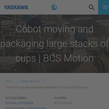
Cobot moving and
packaging large stacks of
cups | BCS Motion
Inicio
Casos de Éxito
Cobot moving and packaging large stacks of cups | BCS Motion
APLICACIONES
CLIENTE
Envase y Embalaje
BCS Motion
Aplicaciones Colaborativas