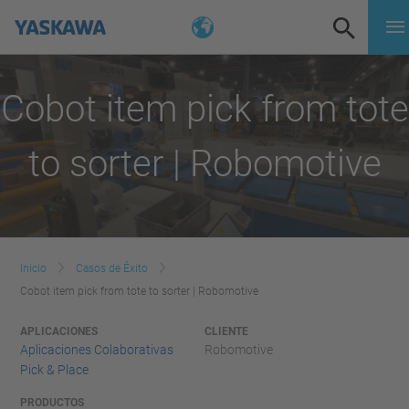
Cobot item pick from tote
to sorter | Robomotive
Inicio
Casos de Éxito
Cobot item pick from tote to sorter | Robomotive
APLICACIONES
CLIENTE
Aplicaciones Colaborativas
Robomotive
Pick & Place
PRODUCTOS