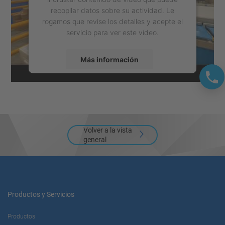
recopilar datos sobre su actividad. Le
rogamos que revise los detalles y acepte el
servicio para ver este vídeo.
Más información
Aceptar
powered by
Usercentrics Consent
Management Platform
Volver a la vista
general
Productos y Servicios
Productos